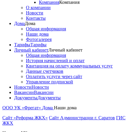
Компания
Компания
О компании
Новости
Контакты
Дома
Дома
Общая информация
Наши дома
Фотогалерея
Тарифы
Тарифы
Личный кабинет
Личный кабинет
Общая информация
История начислений и оплат
Квитанция на оплату коммунальных услуг
Данные счетчиков
Оплатить услуги через сайт
Управление подпиской
Новости
Новости
Вакансии
Вакансии
Документы
Документы
ООО УК «Фрегат»
Дома
Наши дома
Сайт «Реформа ЖКХ»
Сайт Администрации г. Саратов
ГИС
ЖКХ