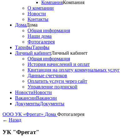
Компания
Компания
О компании
Новости
Контакты
Дома
Дома
Общая информация
Наши дома
Фотогалерея
Тарифы
Тарифы
Личный кабинет
Личный кабинет
Общая информация
История начислений и оплат
Квитанция на оплату коммунальных услуг
Данные счетчиков
Оплатить услуги через сайт
Управление подпиской
Новости
Новости
Вакансии
Вакансии
Документы
Документы
ООО УК «Фрегат»
Дома
Фотогалерея
←
Назад
УК "Фрегат"