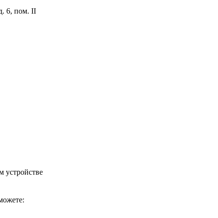
 6, пом. II
м устройстве
можете: